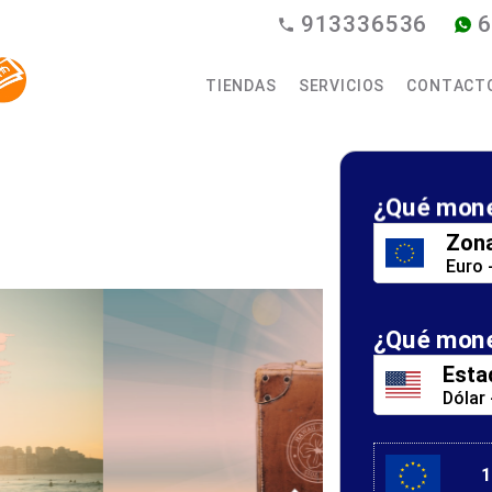
913336536
6
TIENDAS
SERVICIOS
CONTACT
¿Qué mone
Zona
Euro 
¿Qué mone
Esta
Dólar
1