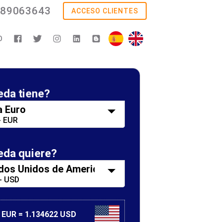
89063643
ACCESO CLIENTES
O
da tiene?
Pr
 Euro
- EUR
da quiere?
El
dos Unidos de America
 - USD
Tus n
 EUR = 1.134622 USD