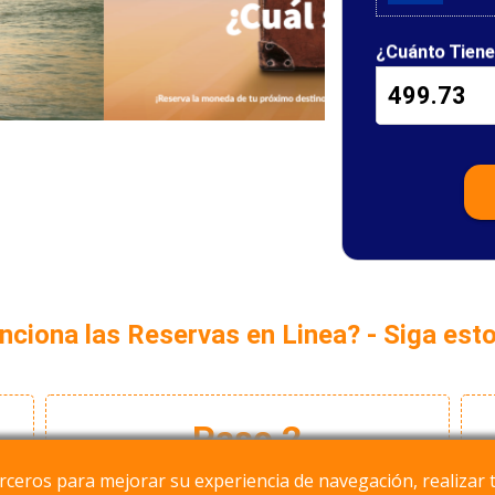
¿Cuánto Tien
ciona las Reservas en Linea? - Siga est
Paso 2
erceros para mejorar su experiencia de navegación, realizar t